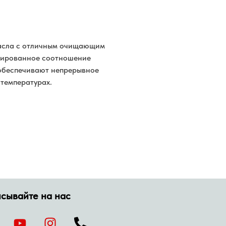
масла с отличным очищающим
изированное соотношение
 обеспечивают непрерывное
температурах.
сывайте на нас