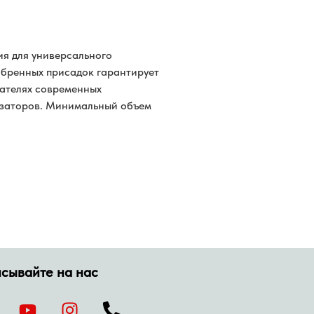
я для универсального
обренных присадок гарантирует
гателях современных
изаторов. Минимальный объем
сывайте на нас