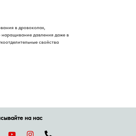
вания в дровоколах,
 наращивание давления даже в
духоотделительные свойства
сывайте на нас